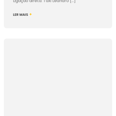
Ligação direta: Taxi Leandro [...]
+
LER MAIS