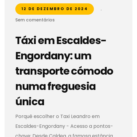
.
12 DE DEZEMBRO DE 2024
Sem comentários
Táxi em Escaldes-
Engordany: um
transporte cómodo
numa freguesia
única
Porquê escolher o Taxi Leandro em
Escaldes-Engordany - Acesso a pontos-
chave: Desde Caldea, a famosa estância