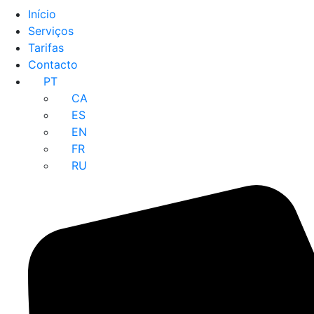
Início
Serviços
Tarifas
Contacto
PT
CA
ES
EN
FR
RU