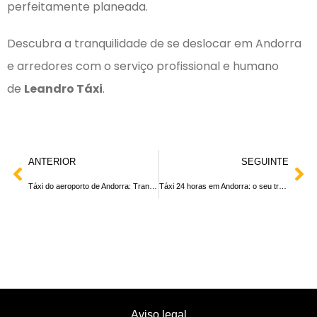
perfeitamente planeada.
Descubra a tranquilidade de se deslocar em Andorra
e arredores com o serviço profissional e humano
de
Leandro Táxi
.
ANTERIOR
SEGUINTE
Táxi do aeroporto de Andorra: Transferências cómodas e seguras de e para os aeroportos mais próximos
Táxi 24 horas em Andorra: o seu transporte disponível a qualquer momento
Aviso legal