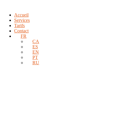
Accueil
Services
Tarifs
Contact
FR
CA
ES
EN
PT
RU