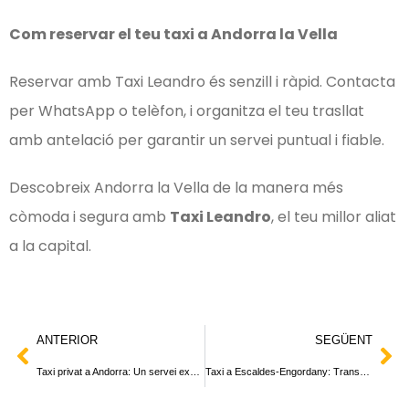
Com reservar el teu taxi a Andorra la Vella
Reservar amb Taxi Leandro és senzill i ràpid. Contacta
per WhatsApp o telèfon, i organitza el teu trasllat
amb antelació per garantir un servei puntual i fiable.
Descobreix Andorra la Vella de la manera més
còmoda i segura amb
Taxi Leandro
, el teu millor aliat
a la capital.
ANTERIOR
SEGÜENT
Taxi privat a Andorra: Un servei exclusiu per a tu
Taxi a Escaldes-Engordany: Transport còmode en una parròquia única